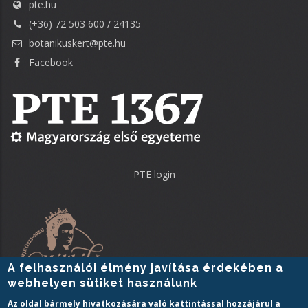
pte.hu
(+36) 72 503 600 / 24135
botanikuskert@pte.hu
Facebook
PTE login
A felhasználói élmény javítása érdekében a
webhelyen sütiket használunk
Az oldal bármely hivatkozására való kattintással hozzájárul a