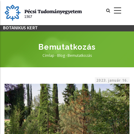
Ugrás
a
tartalomra
BOTANIKUS KERT
Bemutatkozás
Címlap
-
Blog
-
Bemutatkozás
Morzsa
2023. január 16.