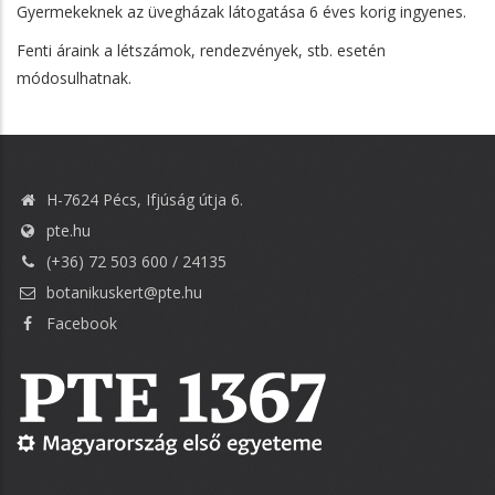
Gyermekeknek az üvegházak látogatása 6 éves korig ingyenes.
Fenti áraink a létszámok, rendezvények, stb. esetén
módosulhatnak.
H-7624 Pécs, Ifjúság útja 6.
pte.hu
(+36) 72 503 600 / 24135
botanikuskert@pte.hu
Facebook