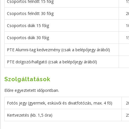
Csoportos felnőtt 15 főig
1
Csoportos felnőtt 30 főig
2
Csoportos diák 15 főig
1
Csoportos diák 30 főig
1
PTE Alumni-tag kedvezmény (csak a belépőjegy árából)
PTE dolgozó/hallgató (csak a belépőjegy árából)
Szolgáltatások
Előre egyeztetett időpontban.
Fotós jegy (gyermek, esküvői és divatfotózás, max. 4 fő)
2
Kertvezetés (kb. 1,5 óra)
2