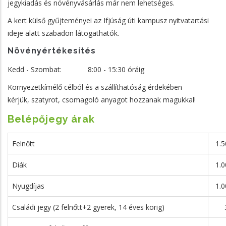
jegykiadás és növényvásárlás már nem lehetséges.
A kert külső gyűjteményei az Ifjúság úti kampusz nyitvatartási
ideje alatt szabadon látogathatók.
Növényértékesítés
Kedd - Szombat: 8:00 - 15:30 óráig
Környezetkímélő célból és a szállíthatóság érdekében
kérjük, szatyrot, csomagoló anyagot hozzanak magukkal!
Belépőjegy árak
Felnőtt
1.5
Diák
1.0
Nyugdíjas
1.0
Családi jegy (2 felnőtt+2 gyerek, 14 éves korig)