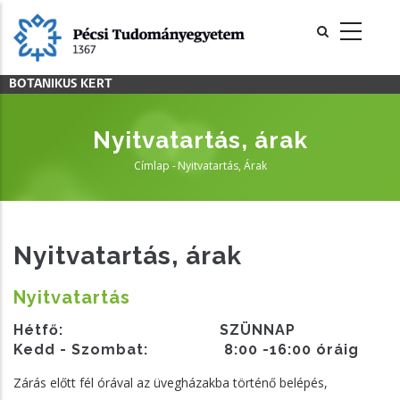
Ugrás
a
tartalomra
BOTANIKUS KERT
Nyitvatartás, árak
Címlap
-
Nyitvatartás, Árak
Morzsa
Nyitvatartás, árak
Nyitvatartás
Hétfő: SZÜNNAP
Kedd - Szombat: 8:00 -16:00 óráig
Zárás előtt fél órával az üvegházakba történő belépés,