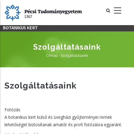
Ugrás
a
tartalomra
BOTANIKUS KERT
Szolgáltatásaink
Címlap
-
Szolgáltatásaink
Morzsa
Szolgáltatásaink
Fotózás
A botanikus kert külső és üvegházi gyűjteményei remek
lehetőséget biztosítanak amatőr és profi fotózásra egyaránt.