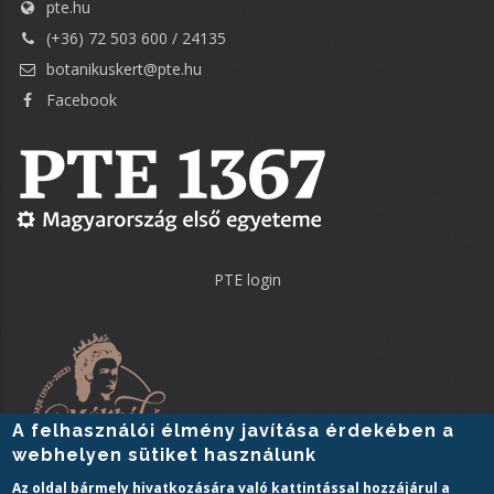
pte.hu
(+36) 72 503 600 / 24135
botanikuskert@pte.hu
Facebook
PTE login
A felhasználói élmény javítása érdekében a
webhelyen sütiket használunk
Az oldal bármely hivatkozására való kattintással hozzájárul a