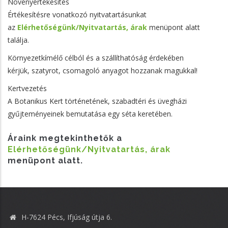
Növényértékesítés
Értékesítésre vonatkozó nyitvatartásunkat
az
Elérhetőségünk/Nyitvatartás, árak
menüpont alatt
találja.
Környezetkímélő célból és a szállíthatóság érdekében
kérjük, szatyrot, csomagoló anyagot hozzanak magukkal!
Kertvezetés
A Botanikus Kert történetének, szabadtéri és üvegházi
gyűjteményeinek bemutatása egy séta keretében.
Áraink megtekinthetők a
Elérhetőségünk/Nyitvatartás, árak
menüpont alatt.
H-7624 Pécs, Ifjúság útja 6.