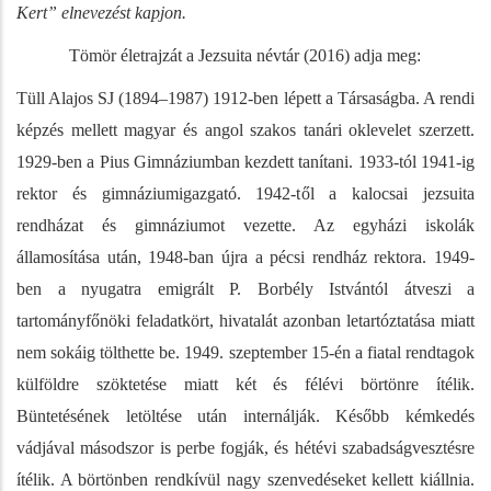
Kert” elnevezést kapjon.
Tömör életrajzát a Jezsuita névtár (2016) adja meg:
Tüll Alajos SJ (1894–1987) 1912-ben lépett a Társaságba. A rendi
képzés mellett magyar és angol szakos tanári oklevelet szerzett.
1929-ben a Pius Gimnáziumban kezdett tanítani. 1933-tól 1941-ig
rektor és gimnáziumigazgató. 1942-től a kalocsai jezsuita
rendházat és gimnáziumot vezette. Az egyházi iskolák
államosítása után, 1948-ban újra a pécsi rendház rektora. 1949-
ben a nyugatra emigrált P. Borbély Istvántól átveszi a
tartományfőnöki feladatkört, hivatalát azonban letartóztatása miatt
nem sokáig tölthette be. 1949. szeptember 15-én a fiatal rendtagok
külföldre szöktetése miatt két és félévi börtönre ítélik.
Büntetésének letöltése után internálják. Később kémkedés
vádjával másodszor is perbe fogják, és hétévi szabadságvesztésre
ítélik. A börtönben rendkívül nagy szenvedéseket kellett kiállnia.