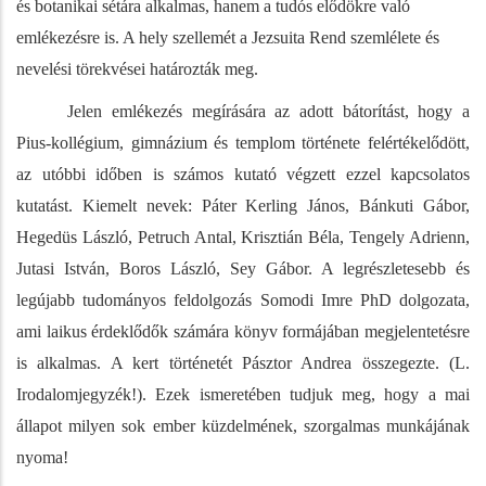
és botanikai sétára alkalmas, hanem a tudós elődökre való
emlékezésre is. A hely szellemét a Jezsuita Rend szemlélete és
nevelési törekvései határozták meg.
Jelen emlékezés megírására az adott bátorítást, hogy a
Pius-kollégium, gimnázium és templom története felértékelődött,
az utóbbi időben is számos kutató végzett ezzel kapcsolatos
kutatást. Kiemelt nevek: Páter Kerling János, Bánkuti Gábor,
Hegedüs László, Petruch Antal, Krisztián Béla, Tengely Adrienn,
Jutasi István, Boros László, Sey Gábor. A legrészletesebb és
legújabb tudományos feldolgozás Somodi Imre PhD dolgozata,
ami laikus érdeklődők számára könyv formájában megjelentetésre
is alkalmas. A kert történetét Pásztor Andrea összegezte. (L.
Irodalomjegyzék!). Ezek ismeretében tudjuk meg, hogy a mai
állapot milyen sok ember küzdelmének, szorgalmas munkájának
nyoma!