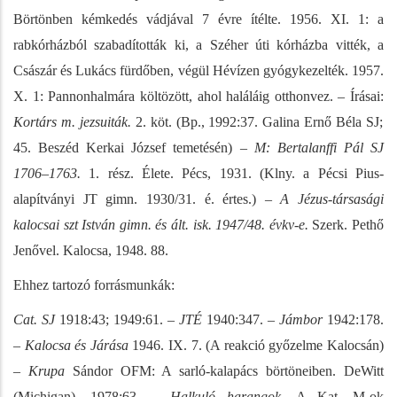
Börtönben kémkedés vádjával 7 évre ítélte. 1956. XI. 1: a
rabkórházból szabadították ki, a Széher úti kórházba vitték, a
Császár és Lukács fürdőben, végül Hévízen gyógykezelték. 1957.
X. 1: Pannonhalmára költözött, ahol haláláig otthonvez. – Írásai:
Kortárs m. jezsuiták.
2. köt. (Bp., 1992:37. Galina Ernő Béla SJ;
45. Beszéd Kerkai József temetésén) –
M: Bertalanffi Pál SJ
1706–1763.
1. rész. Élete. Pécs, 1931. (Klny. a Pécsi Pius-
alapítványi JT gimn. 1930/31. é. értes.) –
A Jézus-társasági
kalocsai szt István gimn. és ált. isk. 1947/48. évkv-e.
Szerk. Pethő
Jenővel. Kalocsa, 1948. 88.
Ehhez tartozó forrásmunkák:
Cat. SJ
1918:43; 1949:61. –
JTÉ
1940:347. –
Jámbor
1942:178.
–
Kalocsa és Járása
1946. IX. 7. (A reakció győzelme Kalocsán)
–
Krupa
Sándor OFM: A sarló-kalapács börtöneiben. DeWitt
(Michigan), 1978:63. –
Halkuló harangok.
A Kat. M-ok