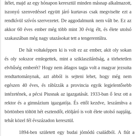
ítélet, majd az egy hónapon keresztül minden másnap alkalmazott,
iszonyú szenvedéssel együtt járó kurtavas csak megviselte ezt a
rendkívül szívós szervezetet. De aggodalmunk nem vált be. Ez az
akkor 60 éves ember még több mint 30 évig élt, és élete utolsó
szakaszában még nagy utazásokat tett a tengerentúlra.
De hát voltaképpen ki is volt ez az ember, akit oly sokan
és oly sokszor emlegettek, mint a sziklaszilárdság, a törhetetlen
elvhűség emberét? Hogy nem átlagos tagja volt a magyar jezsuita
rendtartománynak, azt abból is sejteni lehet, hogy még nem
egészen 40 éves, és rábízzák a provincia egyik legjelentősebb
intézetének, a pécsi Piusnak az igazgatását. 1933-ban ő lesz ott a
rektor és a gimnázium igazgatója. És ettől kezdve, leszámítva a
börtönben töltött hét esztendőt, elöljáró is volt élete utolsó napjáig,
tehát közel fél évszázadon keresztül.
1894-ben született egy budai jómódú családból. A fiút a