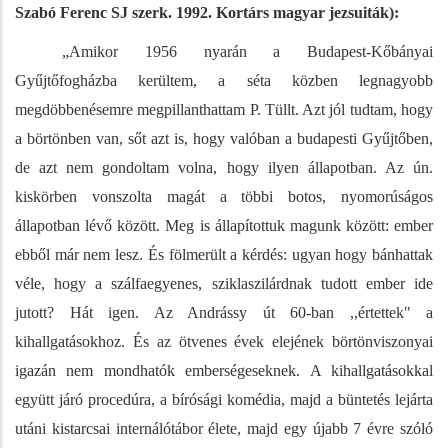
Szabó Ferenc SJ szerk. 1992. Kortárs magyar jezsuiták):
„Amikor 1956 nyarán a Budapest-Kőbányai
Gyűjtőfogházba kerültem, a séta közben legnagyobb
megdöbbenésemre megpillanthattam P. Tüllt. Azt jól tudtam, hogy
a börtönben van, sőt azt is, hogy valóban a budapesti Gyűjtőben,
de azt nem gondoltam volna, hogy ilyen állapotban. Az ún.
kiskörben vonszolta magát a többi botos, nyomorúságos
állapotban lévő között. Meg is állapítottuk magunk között: ember
ebből már nem lesz. És fölmerült a kérdés: ugyan hogy bánhattak
véle, hogy a szálfaegyenes, sziklaszilárdnak tudott ember ide
jutott? Hát igen. Az Andrássy út 60-ban ,,értettek" a
kihallgatásokhoz. És az ötvenes évek elejének börtönviszonyai
igazán nem mondhatók emberségeseknek. A kihallgatásokkal
együtt járó procedúra, a bírósági komédia, majd a büntetés lejárta
utáni kistarcsai internálótábor élete, majd egy újabb 7 évre szóló