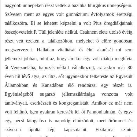
nagyobb ünnepeken részt vettek a bazilika liturgikus ünnepségein.
Szívesen ment az egyes volt gimnáziumi évfolyamok érettségi
találkozóira. El se lehetett képzelni a volt Pius öregdiákjainak
összejöveteleit P. Tüll jelenléte nélkül. Csaknem élete utolsó évéig
részt vett ezeken a találkozókon, melyeket ő előre gondosan
megszervezett. Hallatlan vitalitását és élni akarását mi sem
jellemezi jobban, mint az, hogy amikor egy volt diákja meghívta
őt Venezuelába, habozás nélkül vállalkozott, az akkor már 80
éven túl lévő atya, az útra, sőt ugyanekkor felkereste az Egyesült
Államokban és Kanadában élő rendtársai egy részét is.
Egyéniségéből sugárzó jellemszilárdsága vonzotta volt
tanítványait, cserkészeit és kongreganistáit. Amikor ez már nem
volt feltűnő, igen gyakran keresték fel őt Pannonhalmán, és egy-
egy pécsi látogatása is napokig elhúzódott, mert örömmel és
szívesen ápolta régi kapcsolatait. Fizikuma szinte