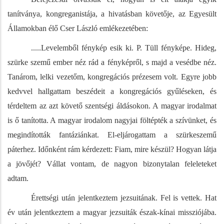
tanítványa, kongreganistája, a hivatásban követője, az Egyesült
Államokban élő Cser László emlékezetében:
.....Levelemből fénykép esik ki. P. Tüll fényképe. Hideg,
szürke szemű ember néz rád a fényképről, s majd a vesédbe néz.
Tanárom, lelki vezetőm, kongregációs prézesem volt. Egyre jobb
kedvvel hallgattam beszédeit a kongregációs gyűléseken, és
térdeltem az azt követő szentségi áldásokon. A magyar irodalmat
is ő tanította. A magyar irodalom nagyjai föltépték a szívünket, és
megindították fantáziánkat. El-eljárogattam a szürkeszemű
páterhez. Időnként rám kérdezett: Fiam, mire készül? Hogyan látja
a jövőjét? Vállat vontam, de nagyon bizonytalan feleleteket
adtam.
Érettségi után jelentkeztem jezsuitának. Fel is vettek. Hat
év után jelentkeztem a magyar jezsuiták észak-kínai missziójába.