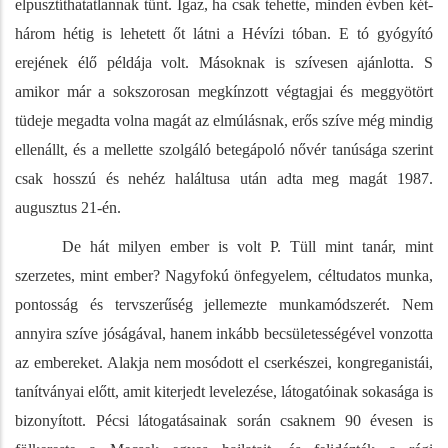
elpusztíthatatlannak tűnt. Igaz, ha csak tehette, minden évben két-
három hétig is lehetett őt látni a Hévízi tóban. E tó gyógyító
erejének élő példája volt. Másoknak is szívesen ajánlotta. S
amikor már a sokszorosan megkínzott végtagjai és meggyötört
tüdeje megadta volna magát az elmúlásnak, erős szíve még mindig
ellenállt, és a mellette szolgáló betegápoló nővér tanúsága szerint
csak hosszú és nehéz haláltusa után adta meg magát 1987.
augusztus 21-én.
De hát milyen ember is volt P. Tüll mint tanár, mint
szerzetes, mint ember? Nagyfokú önfegyelem, céltudatos munka,
pontosság és tervszerűség jellemezte munkamódszerét. Nem
annyira szíve jóságával, hanem inkább becsületességével vonzotta
az embereket. Alakja nem mosódott el cserkészei, kongreganistái,
tanítványai előtt, amit kiterjedt levelezése, látogatóinak sokasága is
bizonyított. Pécsi látogatásainak során csaknem 90 évesen is