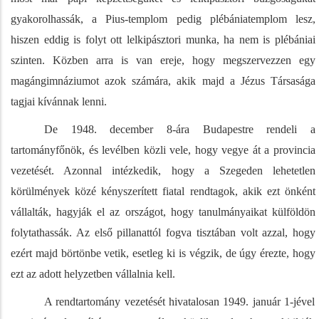
gyakorolhassák, a Pius-templom pedig plébániatemplom lesz,
hiszen eddig is folyt ott lelkipásztori munka, ha nem is plébániai
szinten. Közben arra is van ereje, hogy megszervezzen egy
magángimnáziumot azok számára, akik majd a Jézus Társasága
tagjai kívánnak lenni.
De 1948. december 8-ára Budapestre rendeli a
tartományfőnök, és levélben közli vele, hogy vegye át a provincia
vezetését. Azonnal intézkedik, hogy a Szegeden lehetetlen
körülmények közé kényszerített fiatal rendtagok, akik ezt önként
vállalták, hagyják el az országot, hogy tanulmányaikat külföldön
folytathassák. Az első pillanattól fogva tisztában volt azzal, hogy
ezért majd börtönbe vetik, esetleg ki is végzik, de úgy érezte, hogy
ezt az adott helyzetben vállalnia kell.
A rendtartomány vezetését hivatalosan 1949. január 1-jével