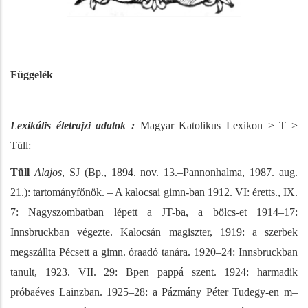
Függelék
Lexikális életrajzi adatok :
Magyar Katolikus Lexikon > T >
Tüll:
Tüll
Alajos
, SJ (Bp., 1894. nov. 13.–Pannonhalma, 1987. aug.
21.): tartományfőnök. – A kalocsai gimn-ban 1912. VI: éretts., IX.
7: Nagyszombatban lépett a JT-ba, a bölcs-et 1914–17:
Innsbruckban végezte. Kalocsán magiszter, 1919: a szerbek
megszállta Pécsett a gimn. óraadó tanára. 1920–24: Innsbruckban
tanult, 1923. VII. 29: Bpen pappá szent. 1924: harmadik
próbaéves Lainzban. 1925–28: a Pázmány Péter Tudegy-en m–