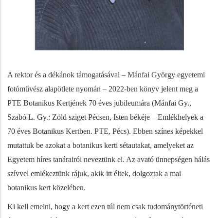
A rektor és a dékánok támogatásával – Mánfai György egyetemi
fotóművész alapötlete nyomán – 2022-ben könyv jelent meg a
PTE Botanikus Kertjének 70 éves jubileumára (Mánfai Gy.,
Szabó L. Gy.: Zöld sziget Pécsen, Isten békéje – Emlékhelyek a
70 éves Botanikus Kertben. PTE, Pécs). Ebben színes képekkel
mutattuk be azokat a botanikus kerti sétautakat, amelyeket az
Egyetem híres tanárairól neveztünk el. Az avató ünnepségen hálás
szívvel emlékeztünk rájuk, akik itt éltek, dolgoztak a mai
botanikus kert közelében.
Ki kell emelni, hogy a kert ezen túl nem csak tudománytörténeti