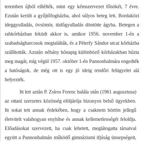
teremben újból elítélték, mint egy kémszervezet főnökét, 7 évre.
Ezután került a gyűjtőfogházba, ahol súlyos beteg lett. Bordaközi
ideggyulladás, övsömör, tüdőgyulladás döntötte ágyba. Betegen a
rabkórházban feküdt akkor is, amikor 1956. november 1-én a
szabadságharcosok megtalálták, és a Péterfy Sándor utcai kórházba
szállították. Azután néhány hónapig különböző kórházakban húzta
meg magát, míg végül 1957. október 1-én Pannonhalmára engedték
a hatóságok, de még ott is egy jó ideig rendőri felügyelet alá
helyezték.
Itt lett aztán P. Zsíros Ferenc halála után (1961 augusztusa)
az ottani szerzetes közösség elöljárója bizonyos belső ügyekben.
Itt sokat tett annak érdekében, hogy a csaknem börtön jellegű
életvitelt valahogyan enyhítse és annak kellemetlenségét feloldja.
Előadásokat szervezett, ha csak lehetett, meglátogatta társaival
együtt a Pannonhalmán működő gimnáziumi ifjúság ünnepségeit,