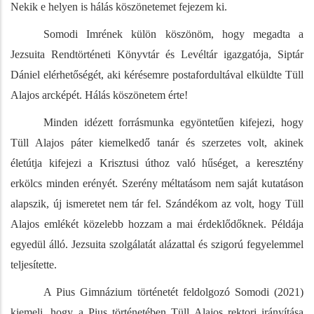
Nekik e helyen is hálás köszönetemet fejezem ki.
Somodi Imrének külön köszönöm, hogy megadta a
Jezsuita Rendtörténeti Könyvtár és Levéltár igazgatója, Siptár
Dániel elérhetőségét, aki kérésemre postafordultával elküldte Tüll
Alajos arcképét. Hálás köszönetem érte!
Minden idézett forrásmunka egyöntetűen kifejezi, hogy
Tüll Alajos páter kiemelkedő tanár és szerzetes volt, akinek
életútja kifejezi a Krisztusi úthoz való hűséget, a keresztény
erkölcs minden erényét. Szerény méltatásom nem saját kutatáson
alapszik, új ismeretet nem tár fel. Szándékom az volt, hogy Tüll
Alajos emlékét közelebb hozzam a mai érdeklődőknek. Példája
egyedül álló. Jezsuita szolgálatát alázattal és szigorú fegyelemmel
teljesítette.
A Pius Gimnázium történetét feldolgozó Somodi (2021)
kiemeli, hogy a Pius történetében Tüll Alajos rektori irányítása