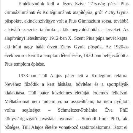
Emlékeznünk kell a Jézus Szíve Társaság pécsi Pius
Gimnáziumának és Kollégiumának alapítójára, gróf Zichy Gyula
püspökre, akinek szívügye volt a Pius Gimnázium sorsa, továbbá
a kiváló szerzetes tanárokra, akik megvalósították a terveket. Az
alapítványi létesítmény 1912-ben X. Szent Pius pápa nevét kapta,
aki iránt nagy hálát érzett Zichy Gyula püspök. Az 1920-as
években sor került a templom létesítésére, 1930-ban befejeződött a
Pius templom építése.
1933-ban Tüll Alajos páter lett a Kollégium rektora.
Nevéhez fűződik a kert fásítása, bővítése és a sportpályák
kialakítása. Tüll páter küzdelmes életútját érdemes felidézni.
Méltatásomat nem tudtam volna összeállítani, ha nem nyújtott
volna segítséget – Schmelczer-Pohánka Éva PhD
könyvtárigazgató javaslata nyomán – Somodi Imre PhD, aki
bőséges, Tüll Alajos életére vonatkozó szakirodalommal látott el.