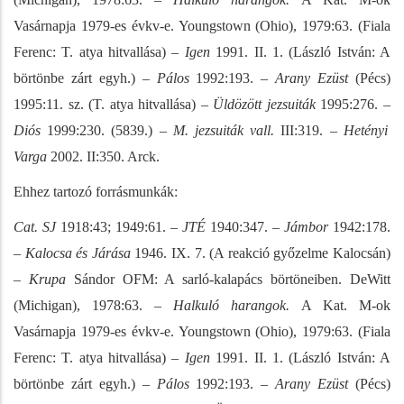
Vasárnapja 1979-es évkv-e. Youngstown (Ohio), 1979:63. (Fiala
Ferenc: T. atya hitvallása) –
Igen
1991. II. 1. (László István: A
börtönbe zárt egyh.) –
Pálos
1992:193. –
Arany Ezüst
(Pécs)
1995:11. sz. (T. atya hitvallása)
– Üldözött jezsuiták
1995:276. –
Diós
1999:230. (5839.)
– M. jezsuiták vall.
III:319. –
Hetényi
Varga
2002. II:350. Arck.
Ehhez tartozó forrásmunkák:
Cat. SJ
1918:43; 1949:61. –
JTÉ
1940:347. –
Jámbor
1942:178.
–
Kalocsa és Járása
1946. IX. 7. (A reakció győzelme Kalocsán)
–
Krupa
Sándor OFM: A sarló-kalapács börtöneiben. DeWitt
(Michigan), 1978:63. –
Halkuló harangok.
A Kat. M-ok
Vasárnapja 1979-es évkv-e. Youngstown (Ohio), 1979:63. (Fiala
Ferenc: T. atya hitvallása) –
Igen
1991. II. 1. (László István: A
börtönbe zárt egyh.) –
Pálos
1992:193. –
Arany Ezüst
(Pécs)