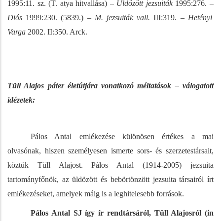
1995:11. sz. (T. atya hitvallása)
– Üldözött jezsuiták
1995:276. –
Diós
1999:230. (5839.)
– M. jezsuiták vall.
III:319. –
Hetényi
Varga
2002. II:350. Arck.
Tüll Alajos páter életútjára vonatkozó méltatások – válogatott
idézetek:
Pálos Antal emlékezése különösen értékes a mai
olvasónak, hiszen személyesen ismerte sors- és szerzetestársait,
köztük Tüll Alajost. Pálos Antal (1914-2005) jezsuita
tartományfőnök, az üldözött és bebörtönzött jezsuita társairól írt
emlékezéseket, amelyek máig is a leghitelesebb források.
Pálos Antal SJ így ír rendtársáról, Tüll Alajosról (in