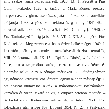
ang. szakos tanári okl-et szerzett. 1928. IX. 1: Pécsett a Pius
Gimn. gyakorló, 1929: r. tanára, a Mária Kongr. prézese,
megszervezte a gimn. cserkészcsapatát. – 1932–33: a konviktus
elöljárója, 1933: a pécsi koll. rektora és gimn. ig. 1941–48: a
kalocsai koll. rektora és 1942: a Szt István Gimn. ig-ja, 1946: az
Érs. Tanítóképző Int. ig-ja is. 1948. VII. 2–XII. 31: a pécsi Pius
Koll. rektora. Megszervezte a Jézus Szíve Lelkészséget. 1949. I.
1: tartfőn., néhány nap múlva a mezőkövesdi rházba internálták,
VIII. 29: letartóztatták. IX. 15: a Bpi Főv. Bíróság 4 évi börtönre
ítélte, amit a Legfelsőbb Bíróság 1950. III. 14: távollétében és
tudomása nélkül 2 év 6 hónapra mérsékelt. A Gyűjtőfogházban
egy hónapon keresztül Vid Józseffel együtt minden másnap éjjel 6
óra hosszat kurtavasba rakták; a másodnapokat sötétzárkában,
kenyéren és vízen, takaró nélkül, a csupasz betonon töltötték. –
Szabadulásakor Kistarcsára internálták; a tábor 1953. IX-i
föloszlatása után a Bpi Főv. Bíróság 1954. IV. 23: a Pestvidéki