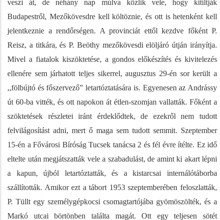
veszi át, de néhány nap múlva közlik vele, hogy kitiltják
Budapestről, Mezőkövesdre kell költöznie, és ott is hetenként kell
jelentkeznie a rendőrségen. A provinciát ettől kezdve főként P.
Reisz, a titkára, és P. Beöthy mezőkövesdi elöljáró útján irányítja.
Mivel a fiatalok kiszöktetése, a gondos előkészítés és kivitelezés
ellenére sem járhatott teljes sikerrel, augusztus 29-én sor került a
,,fölbújtó és főszervező” letartóztatására is. Egyenesen az Andrássy
út 60-ba vitték, és ott napokon át étlen-szomjan vallatták. Főként a
szöktetések részletei iránt érdeklődtek, de ezekről nem tudott
felvilágosítást adni, mert ő maga sem tudott semmit. Szeptember
15-én a Fővárosi Bíróság Tucsek tanácsa 2 és fél évre ítélte. Ez idő
eltelte után megjátszatták vele a szabadulást, de amint ki akart lépni
a kapun, újból letartóztatták, és a kistarcsai internálótáborba
szállították. Amikor ezt a tábort 1953 szeptemberében feloszlatták,
P. Tüllt egy személygépkocsi csomagtartójába gyömöszölték, és a
Markó utcai börtönben találta magát. Ott egy teljesen sötét