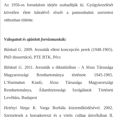
Az 1956-os forradalom idején szabadítják ki. Gyógykezelését
követően élete hátralévő részét a pannonhalmi szerzetesi
otthonban töltötte.
Válogatott és ajánlott forrásmunkák:
Bánkuti G.
2009.
Jezsuiták elleni koncepciós perek (1948-1965).
PhD disszertáció, PTE BTK, Pécs
Bánkuti G.
2011. Jezsuiták a diktatúrában – A Jézus Társasága
Magyarországi Rendtartománya története 1945-1965.
L’Harmattan Kiadó, Jézus Társasága Magyarországi
Rendtartománya, Állambiztonsági Szolgálatok Történeti
Levéltára, Budapest
Hetényi Varga K.
Varga Borbála közreműködésével. 2002.
Szerzetesek a horogkereszt és a vörös csillag árnyékában II.