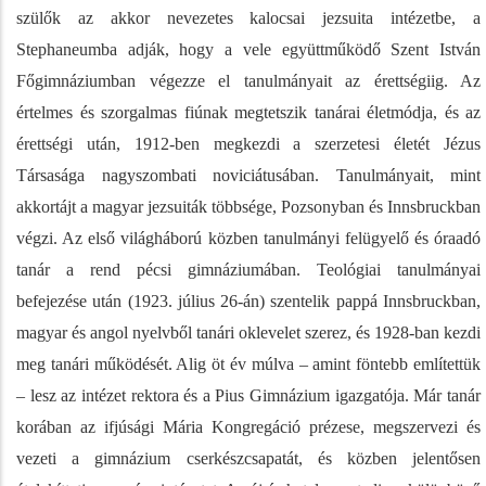
szülők az akkor nevezetes kalocsai jezsuita intézetbe, a
Stephaneumba adják, hogy a vele együttműködő Szent István
Főgimnáziumban végezze el tanulmányait az érettségiig. Az
értelmes és szorgalmas fiúnak megtetszik tanárai életmódja, és az
érettségi után, 1912-ben megkezdi a szerzetesi életét Jézus
Társasága nagyszombati noviciátusában. Tanulmányait, mint
akkortájt a magyar jezsuiták többsége, Pozsonyban és Innsbruckban
végzi. Az első világháború közben tanulmányi felügyelő és óraadó
tanár a rend pécsi gimnáziumában. Teológiai tanulmányai
befejezése után (1923. július 26-án) szentelik pappá Innsbruckban,
magyar és angol nyelvből tanári oklevelet szerez, és 1928-ban kezdi
meg tanári működését. Alig öt év múlva – amint föntebb említettük
– lesz az intézet rektora és a Pius Gimnázium igazgatója. Már tanár
korában az ifjúsági Mária Kongregáció prézese, megszervezi és
vezeti a gimnázium cserkészcsapatát, és közben jelentősen