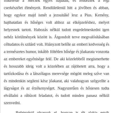
fölkereste a Mecsek egyes hajlatait, és felidézték a régi
cserkészélet élményeit. Rendületlenül hitt a jövőben és abban,
hogy egykor majd ismét a jezsuitáké lesz a Pius. Kemény,
hajthatatlan és hűséges volt ahhoz az elképzeléshez, melyet
helyesnek tartott. Habozás nélkül tudott engedelmeskedni igen
nehéz körülmények között is. Átgondolt terve megvalósításában
céltudatos és szilárd volt. Hiányzott belőle az emberi kedvesség és
a természetes humor, inkább föltétlen hűsége és jóakarata vonzotta
az embereket egyénisége felé. De aki közelebbről megismerhette
és hosszabb ideig volt a közelében az rájöhetett arra, hogy a
tartózkodása és a látszólagos merevsége mögött meleg szíve van
és mindenkin segíteni kész jóakarat, aki valahogyan szégyellte a
lágyságot és az érzékenységet. Nagyszerűen és hősiesen tudta
elvállalni a rábízott feladatot, és tudott minden panasz nélkül
szenvedni.
Befejezésül olvassuk el, hogyan is élt alakja egyik