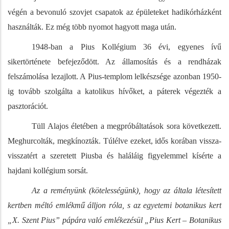
végén a bevonuló szovjet csapatok az épületeket hadikórházként
használták. Ez még több nyomot hagyott maga után.
1948-ban a Pius Kollégium 36 évi, egyenes ívű
sikertörténete befejeződött. Az államosítás és a rendházak
felszámolása lezajlott. A Pius-templom lelkészsége azonban 1950-
ig tovább szolgálta a katolikus hívőket, a páterek végezték a
pasztorációt.
Tüll Alajos életében a megpróbáltatások sora következett.
Meghurcolták, megkínozták. Túlélve ezeket, idős korában vissza-
visszatért a szeretett Piusba és haláláig figyelemmel kísérte a
hajdani kollégium sorsát.
Az a reményünk (kötelességünk), hogy az általa létesített
kertben méltó emlékmű álljon róla, s az egyetemi botanikus kert
„X. Szent Pius” pápára való emlékezésül „Pius Kert – Botanikus