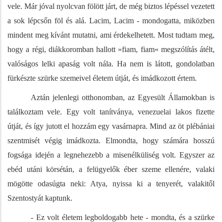
vele. Már jóval nyolcvan fölött járt, de még biztos lépéssel vezetett
a sok lépcsőn föl és alá. Lacim, Lacim - mondogatta, miközben
mindent meg kívánt mutatni, ami érdekelhetett. Most tudtam meg,
hogy a régi, diákkoromban hallott »fiam, fiam« megszólítás átélt,
valóságos lelki apaság volt nála. Ha nem is látott, gondolatban
fürkészte szürke szemeivel életem útját, és imádkozott értem.
Aztán jelenlegi otthonomban, az Egyesült Államokban is
találkoztam vele. Egy volt tanítványa, venezuelai lakos fizette
útját, és így jutott el hozzám egy vasárnapra. Mind az öt plébániai
szentmisét végig imádkozta. Elmondta, hogy számára hosszú
fogsága idején a legnehezebb a misenélküliség volt. Egyszer az
ebéd utáni körsétán, a felügyelők éber szeme ellenére, valaki
mögötte odasúgta neki: Atya, nyissa ki a tenyerét, valakitől
Szentostyát kaptunk.
- Ez volt életem legboldogabb hete - mondta, és a szürke