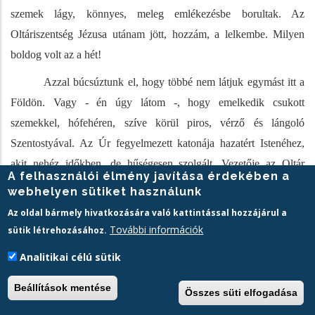
szemek lágy, könnyes, meleg emlékezésbe borultak. Az
Oltáriszentség Jézusa utánam jött, hozzám, a lelkembe. Milyen
boldog volt az a hét!
Azzal búcsúztunk el, hogy többé nem látjuk egymást itt a
Földön. Vagy - én úgy látom -, hogy emelkedik csukott
szemekkel, hófehéren, szíve körül piros, vérző és lángoló
Szentostyával. Az Úr fegyelmezett katonája hazatért Istenéhez,
akit nehéz időkben, de hűségesen szolgált. Vezetője az Oltár
A felhasználói élmény javítása érdekében a
Jézusa volt, életének lámpása, s most örök „világossága."
webhelyen sütiket használunk
Az oldal bármely hivatkozására való kattintással hozzájárul a
További információk
sütik létrehozásához.
Analitikai célú sütik
Pálos munkáját más forrásmunkákkal kiegészítve
Hetényi
Varga Károly
is felhasználta, amikor megírta az üldözött
Beállítások mentése
Összes süti elfogadása
szerzeteseink szenvedéstörténetét (
Hetényi Varga K. Varga