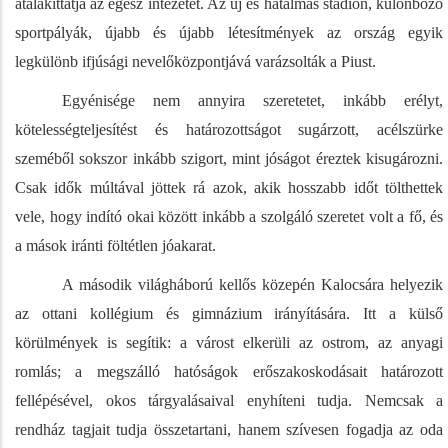
átalakíttatja az egész intézetet. Az új és hatalmas stadion, különböző
sportpályák, újabb és újabb létesítmények az ország egyik
legkülönb ifjúsági nevelőközpontjává varázsolták a Piust.
Egyénisége nem annyira szeretetet, inkább erélyt,
kötelességteljesítést és határozottságot sugárzott, acélszürke
szeméből sokszor inkább szigort, mint jóságot éreztek kisugározni.
Csak idők múltával jöttek rá azok, akik hosszabb időt tölthettek
vele, hogy indító okai között inkább a szolgáló szeretet volt a fő, és
a mások iránti föltétlen jóakarat.
A második világháború kellős közepén Kalocsára helyezik
az ottani kollégium és gimnázium irányítására. Itt a külső
körülmények is segítik: a várost elkerüli az ostrom, az anyagi
romlás; a megszálló hatóságok erőszakoskodásait határozott
fellépésével, okos tárgyalásaival enyhíteni tudja. Nemcsak a
rendház tagjait tudja összetartani, hanem szívesen fogadja az oda