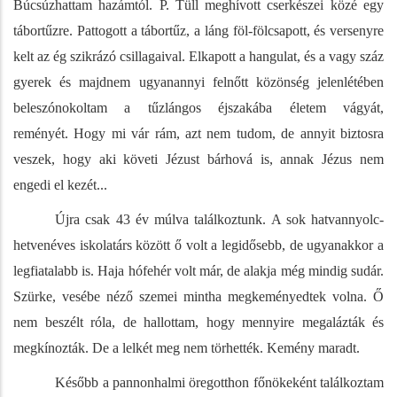
Búcsúzhattam hazámtól. P. Tüll meghívott cserkészei közé egy
tábortűzre. Pattogott a tábortűz, a láng föl-fölcsapott, és versenyre
kelt az ég szikrázó csillagaival. Elkapott a hangulat, és a vagy száz
gyerek és majdnem ugyanannyi felnőtt közönség jelenlétében
beleszónokoltam a tűzlángos éjszakába életem vágyát,
reményét. Hogy mi vár rám, azt nem tudom, de annyit biztosra
veszek, hogy aki követi Jézust bárhová is, annak Jézus nem
engedi el kezét...
Újra csak 43 év múlva találkoztunk. A sok hatvannyolc-
hetvenéves iskolatárs között ő volt a legidősebb, de ugyanakkor a
legfiatalabb is. Haja hófehér volt már, de alakja még mindig sudár.
Szürke, vesébe néző szemei mintha megkeményedtek volna. Ő
nem beszélt róla, de hallottam, hogy mennyire megalázták és
megkínozták. De a lelkét meg nem törhették. Kemény maradt.
Később a pannonhalmi öregotthon főnökeként találkoztam