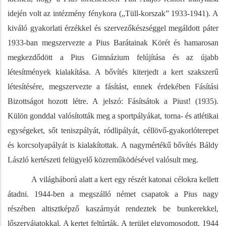
idején volt az intézmény fénykora („Tüll-korszak” 1933-1941). A
kiváló gyakorlati érzékkel és szervezőkészséggel megáldott páter
1933-ban megszervezte a Pius Barátainak Körét és hamarosan
megkezdődött a Pius Gimnázium felújítása és az újabb
létesítmények kialakítása. A bővítés kiterjedt a kert szakszerű
létesítésére, megszervezte a fásítást, ennek érdekében Fásítási
Bizottságot hozott létre. A jelszó: Fásítsátok a Piust! (1935).
Külön gonddal valósították meg a sportpályákat, torna- és atlétikai
egységeket, sőt teniszpályát, ródlipályát, céllövő-gyakorlóterepet
és korcsolyapályát is kialakítottak. A nagymértékű bővítés Báldy
László kertészeti felügyelő közreműködésével valósult meg.
A világháború
alatt a kert egy részét katonai célokra kellett
átadni. 1944-ben a megszálló német csapatok a Pius nagy
részében altisztképző kaszárnyát rendeztek be bunkerekkel,
lőszervájatokkal. A kertet feltúrták. A terület elgyomosodott. 1944