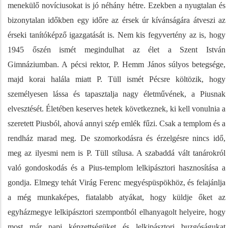
menekülő novíciusokat is jó néhány hétre. Ezekben a nyugtalan és
bizonytalan időkben egy időre az érsek úr kívánságára átveszi az
érseki tanítóképző igazgatását is. Nem kis fegyvertény az is, hogy
1945 őszén ismét megindulhat az élet a Szent István
Gimnáziumban. A pécsi rektor, P. Hemm János súlyos betegsége,
majd korai halála miatt P. Tüll ismét Pécsre költözik, hogy
személyesen lássa és tapasztalja nagy életművének, a Piusnak
elvesztését. Életében keserves hetek következnek, ki kell vonulnia a
szeretett Piusból, ahová annyi szép emlék fűzi. Csak a templom és a
rendház marad meg. De szomorkodásra és érzelgésre nincs idő,
meg az ilyesmi nem is P. Tüll stílusa. A szabaddá vált tanárokról
való gondoskodás és a Pius-templom lelkipásztori hasznosítása a
gondja. Elmegy tehát Virág Ferenc megyéspüspökhöz, és felajánlja
a még munkaképes, fiatalabb atyákat, hogy küldje őket az
egyházmegye lelkipásztori szempontból elhanyagolt helyeire, hogy
most már papi képzettségüket és lelkipásztori buzgóságukat