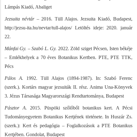
Lámpás Kiadó, Abaliget
Jezsuita névtár –
2016. Tüll Alajos. Jezsuita Kiadó, Budapest,
http://jezsu-ita.hu/nevtar/tull-alajos/ Letöltés ideje: 2020. január
22.
Mánfai Gy. – Szabó L. Gy.
2022. Zöld sziget Pécsen, Isten békéje
– Emlékhelyek a 70 éves Botanikus Kertben. PTE, PTE TTK,
Pécs
Pálos A.
1992. Tüll Alajos (1894-1987). In: Szabó Ferenc
(szerk.). Kortárs magyar jezsuiták II. rész. Anima Una-Könyvek
3. Jézus Társasága Magyarországi Rendtartománya, Budapest
Pásztor A.
2015. Püspöki szőlőből botanikus kert. A Pécsi
Tudományegyetem Botanikus Kertjének története. In Huszár Zs.
(szerk.): Kert és pedagógia – Foglalkozások a PTE Botanikus
Kertjében. Gondolat, Budapest