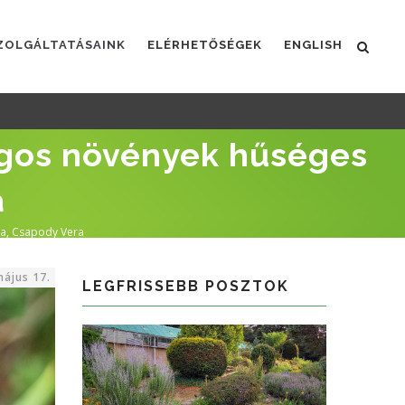
ZOLGÁLTATÁSAINK
ELÉRHETŐSÉGEK
ENGLISH
ágos növények hűséges
a
ja, Csapody Vera
május 17.
LEGFRISSEBB POSZTOK