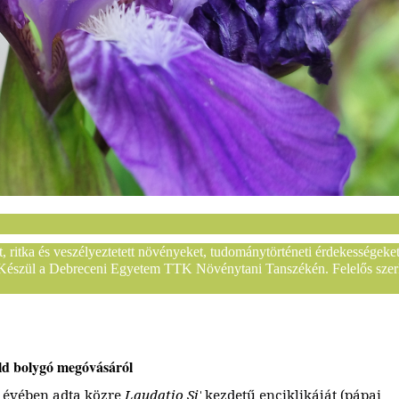
 ritka és veszélyeztetett növényeket, tudománytörténeti érdekességeke
. Készül a Debreceni Egyetem TTK Növénytani Tanszékén. Felelős szer
öld bolygó megóvásáról
 évében adta közre
Laudatio Si'
kezdetű enciklikáját (pápai