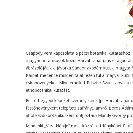
Csapody Vera kapcsolata a pécsi botanikai kutatáshoz H
magyar botanikusok közül Horvát tanár úr is elragadtat
ábrázolóját, aki Jávorka Sándor akadémikus, a magyar fl
Kárpát-medence minden faját, ezen túl a magyar kultúrf
csíranövényeket. Mind emellett Priszter Szaniszlóval a
etnobotanikai kutatást.
Festett egyedi képeket személyeknek (pl. Horvát tanár úr
festőnövényként telepített sáfrányt, amiről Boros Ádám 
ahol kezdő botanikusként dolgoztam Mándy György prof
Mindenki „Vera Nénije” most közzé tett fényképét Pinté