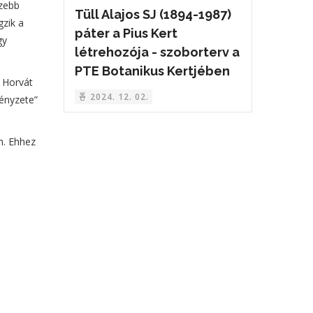
szebb
Tüll Alajos SJ (1894-1987)
gzik a
páter a Pius Kert
gy
létrehozója - szoborterv a
PTE Botanikus Kertjében
 Horvát
2024. 12. 02.
ényzete”
n. Ehhez
.