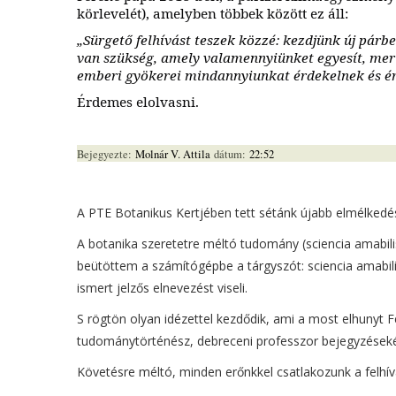
körlevelét), amelyben többek között ez áll:
„Sürgető felhívást teszek közzé: kezdjünk új párb
van szükség, amely valamennyiünket egyesít, mert
emberi gyökerei mindannyiunkat érdekelnek és ér
Érdemes elolvasni.
Bejegyezte:
Molnár V. Attila
dátum:
22:52
A PTE Botanikus Kertjében tett sétánk újabb elmélkedé
A botanika szeretetre méltó tudomány (sciencia amabil
beütöttem a számítógépbe a tárgyszót: sciencia amabil
ismert jelzős elnevezést viseli.
S rögtön olyan idézettel kezdődik, ami a most elhunyt Fe
tudománytörténész, debreceni professzor bejegyzések
Követésre méltó, minden erőnkkel csatlakozunk a felhí