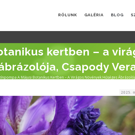
FŐMENÜ
RÓLUNK
GALÉRIA
BLOG
S
otanikus kertben – a vir
ábrázolója, Csapody Ver
zínpompa A Májusi Botanikus Kertben – A Virágos Növények Hűséges Ábrázoló
a
2025. 