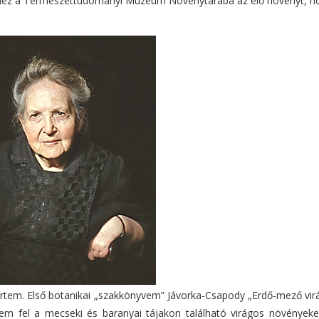
nihez a Természettudományi Múzeum Növénytárába az élő növényt, h
em. Első botanikai „szakkönyvem” Jávorka-Csapody „Erdő-mező virág
em fel a mecseki és baranyai tájakon található virágos növényeket.