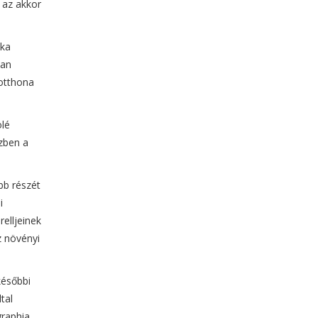
 az akkor
ika
ban
 otthona
ölé
özben a
bb részét
i
elljeinek
z növényi
későbbi
tal
graphia