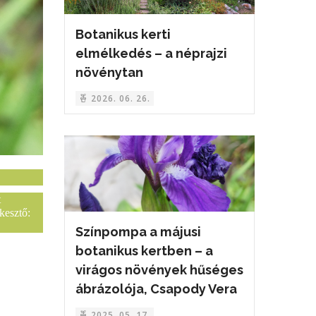
Botanikus kerti
elmélkedés – a néprajzi
növénytan
2026. 06. 26.
t
kesztő:
Színpompa a májusi
botanikus kertben – a
virágos növények hűséges
ábrázolója, Csapody Vera
2025. 05. 17.