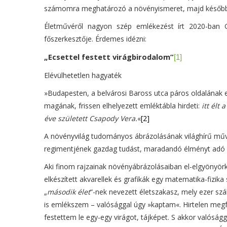
számomra meghatározó a növényismeret, majd későbbi 
Életművéről nagyon szép emlékezést írt 2020-ban 
főszerkesztője. Érdemes idézni:
„Ecsettel festett virágbirodalom”
[1]
Elévülhetetlen hagyaték
»Budapesten, a belvárosi Baross utca páros oldalának 
magának, frissen elhelyezett emléktábla hirdeti:
itt élt
éve született Csapody Vera.
«
[2]
A növényvilág tudományos ábrázolásának világhírű mű
regimentjének gazdag tudást, maradandó élményt adó Cs
Aki finom rajzainak növényábrázolásaiban el-elgyönyör
elkészített akvarellek és grafikák egy matematika-fizika
„
második élet
“-nek nevezett életszakasz, mely ezer szál
is emlékszem – valósággal úgy »kaptam«. Hirtelen megf
festettem le egy-egy virágot, tájképet. S akkor valóság