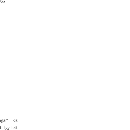
ogy
ai” – kis
 Így lett