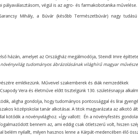
pályaválasztásom, végül is az agro- és farmakobotanika művelése.
Garancsy Mihály, a Búvár (később Természetbúvár) nagy tudású
első házán, amelyet az Országház megálmodója, Steindl Imre építtete
 a növényvilág tudományos ábrázolásának világhírű magyar művésze
vészére emlékezünk. Műveivel szakemberek és diák nemzedékek
apody Vera és életműve előtt tisztelgünk 130. születésnapja alkalm
ködik, aligha gondolja, hogy tudományos pontossággal és lírai gyeng
 szakos középiskolai tanár alkotásai. A titok magyarázata az alkotó ált
lal kötődik a növényvilághoz. »Így vallott:
Én a növényfestés gondola
ogalmazódott bennem az, ami eddig csak ötletszerű volt, hiszen sz
gal belém nyilallt, milyen hasznos lenne a Kárpát-medencében élő öss