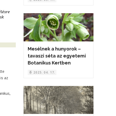
élésre
nak
Mesélnek a hunyorok –
tavaszi séta az egyetemi
Botanikus Kertben
tte
2025. 04. 17.
is az
anikus,