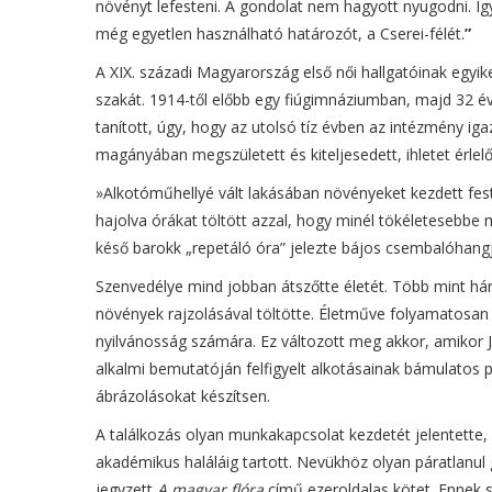
növényt lefesteni. A gondolat nem hagyott nyugodni. Í
még egyetlen használható határozót, a Cserei-félét.
”
A XIX. századi Magyarország első női hallgatóinak egyi
szakát. 1914-től előbb egy fiúgimnáziumban, majd 32 
tanított, úgy, hogy az utolsó tíz évben az intézmény ig
magányában megszületett és kiteljesedett, ihletet érlelő
»Alkotóműhellyé vált lakásában növényeket kezdett fest
hajolva órákat töltött azzal, hogy minél tökéletesebbe 
késő barokk „repetáló óra” jelezte bájos csembalóhangj
Szenvedélye mind jobban átszőtte életét. Több mint há
növények rajzolásával töltötte. Életműve folyamatosan
nyilvánosság számára. Ez változott meg akkor, amikor J
alkalmi bemutatóján felfigyelt alkotásainak bámulatos
ábrázolásokat készítsen.
A találkozás olyan munkakapcsolat kezdetét jelentette
akadémikus haláláig tartott. Nevükhöz olyan páratlanul 
jegyzett
A magyar flóra
című ezeroldalas kötet. Ennek 