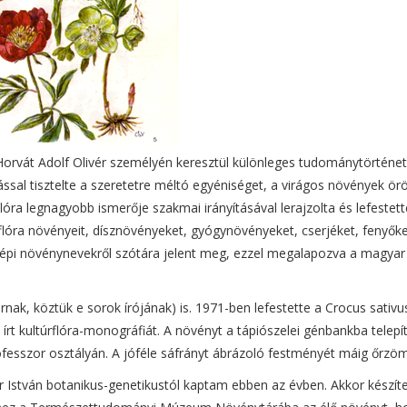
orvát Adolf Olivér személyén keresztül különleges tudománytörténeti
ással tisztelte a szeretetre méltó egyéniséget, a virágos növények ö
óra legnagyobb ismerője szakmai irányításával lerajzolta és lefestett
lóra növényeit, dísznövényeket, gyógynövényeket, cserjéket, fenyőke
 népi növénynevekről szótára jelent meg, ezzel megalapozva a magyar
nak, köztük e sorok írójának) is. 1971-ben lefestette a Crocus sativus
írt kultúrflóra-monográfiát. A növényt a tápiószelei génbankba telepít
esszor osztályán. A jóféle sáfrányt ábrázoló festményét máig őrzö
r István botanikus-genetikustól kaptam ebben az évben. Akkor készíte