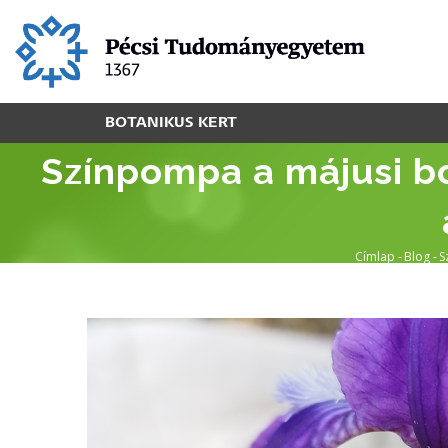
Ugrás
a
tartalomra
BOTANIKUS KERT
Színpompa a májusi b
Címlap
-
Blog
-
S
Morzs