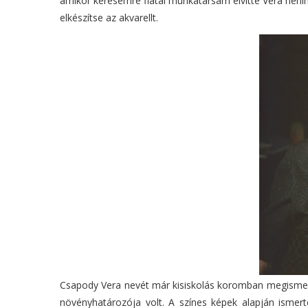
amikor kérésemre fiatal munkatársam elvitte Vera né
elkészítse az akvarellt.
Csapody Vera nevét már kisiskolás koromban megismert
növényhatározója volt. A színes képek alapján ismert