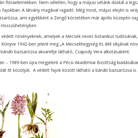
án flóraelemekben. Nem véletlen, hogy a májusi sétánk dúskál a leg
s fajokban. A látvány magával ragadó. Még most, május elején is virá
azsarózsa, ami egyébként a Zengő körzetében már április közepén na
n, Hosszúhetényben.
i védett növényeknek, amelyek a Mecsek neves botanikus tudósának,
Könyve 1942-ben jelent meg „A Mecsekhegység és déli síkjának növ
a bánáti bazsarózsa akvarellje látható, Csapody Vera alkotásaként.
ban – 1989-ben újra megjelent a Pécsi Akadémiai Bizottság kiadásába
át itt közöljük.
A védett fajok között látható a bánáti bazsarózsa is