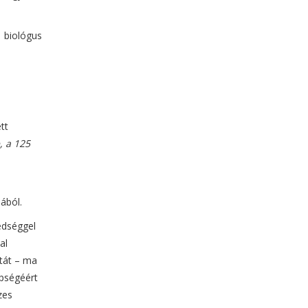
 biológus
tt
, a 125
ából.
édséggel
al
tát – ma
épségéért
zes