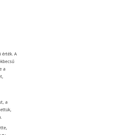
 érték. A
rökbecsű
e a
t,
t, a
ettük,
m.
tte,