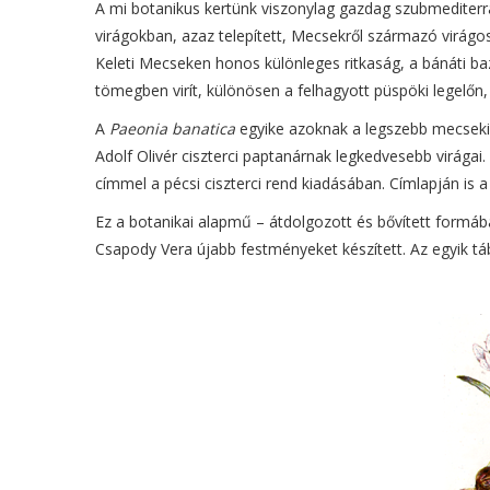
A mi botanikus kertünk viszonylag gazdag szubmediterr
virágokban, azaz telepített, Mecsekről származó virágo
Keleti Mecseken honos különleges ritkaság, a bánáti b
tömegben virít, különösen a felhagyott püspöki legelő
A
Paeonia banatica
egyike azoknak a legszebb mecsek
Adolf Olivér ciszterci paptanárnak legkedvesebb virágai.
címmel a pécsi ciszterci rend kiadásában. Címlapján is 
Ez a botanikai alapmű – átdolgozott és bővített formá
Csapody Vera újabb festményeket készített. Az egyik tábl