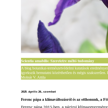
Scientia amabilis: Szeretetre méltó tudomány
A blog botanikai-természetvédelmi kutatások eredményeit,
igyekszik bemutatni közérthetően és mégis szakszerűen
Molnár V. Attila
2025. április 26., szombat
Ferenc pápa a klímaváltozásról és az otthonunk, a F
Ferenc pápa 2015-ben, a párizsi klímaegyezmény