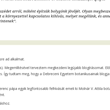
eszédet arról, miként építsük bolygónk jövőjét. Olyan megbesz
 a környezettel kapcsolatos kihívás, melyet megélünk, és an
intenek”.
sre ad alkalmat.
is). Megemlítésével terveztem megkezdeni legújabb blogírásomat. Elő
is. Így tudtam meg, hogy a Debreceni Egyetem botanikusainak blogja 
renc pápa egyik legfontosabb felhívását emeli ki Molnár V. Attila bot
ént.
váshoz.